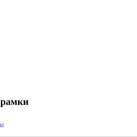
 рамки
кт