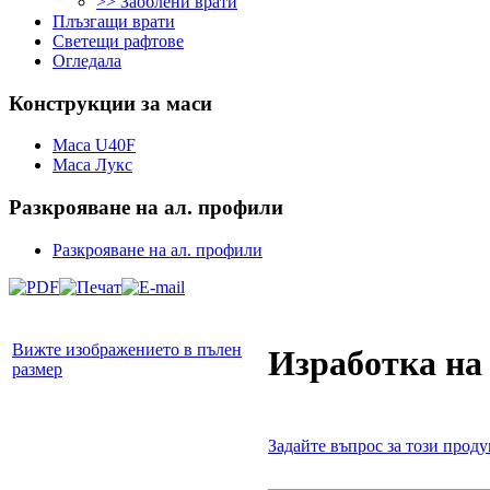
>> Заоблени врати
Плъзгащи врати
Светещи рафтове
Огледала
Конструкции
за маси
Маса U40F
Маса Лукс
Разкрояване
на ал. профили
Разкрояване на ал. профили
Вижте изображението в пълен
Изработка на
размер
Задайте въпрос за този проду