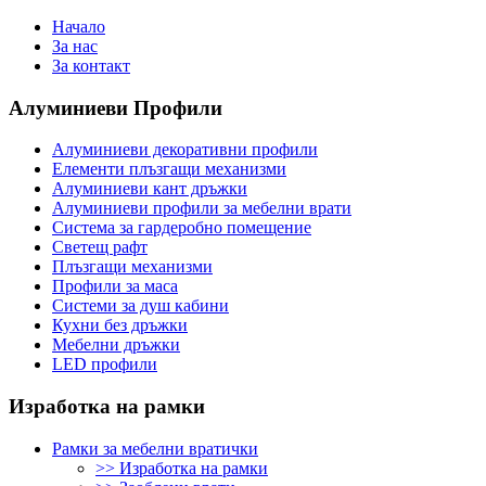
Начало
За нас
За контакт
Алуминиеви
Профили
Алуминиеви декоративни профили
Елементи плъзгащи механизми
Алуминиеви кант дръжки
Алуминиеви профили за мебелни врати
Система за гардеробно помещение
Светещ рафт
Плъзгащи механизми
Профили за маса
Системи за душ кабини
Кухни без дръжки
Мебелни дръжки
LED профили
Изработка
на рамки
Рамки за мебелни вратички
>> Изработка на рамки