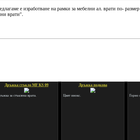
едлагаме е изработване на рамки за мебелни ал. врати по- разме
лни врати".
Дръжка стъкло MF KS 09
Дръжка подкова
ръжка за стъклена врата.
Цвят инокс.
Горно 